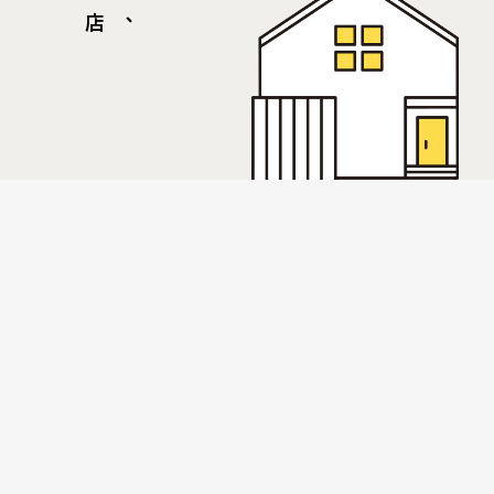
年、
CONNECTION WITH CUSTOMERS
タツミとお客様のつながり
武蔵野の面影を残す東京・国分寺市で事業を開始し
て50余年。
初代 荒井 東治が、木造建築から事業をスタートした