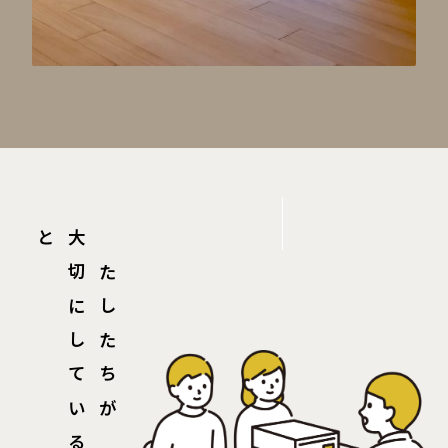
大
切
に
し
て
い
る
こ
と
わたしたちが