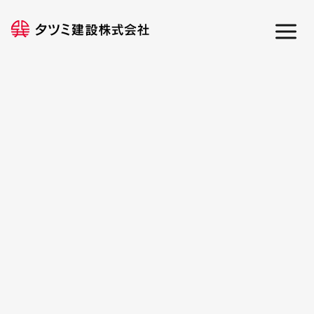
内
Main
容
Men
を
ス
キ
ッ
プ